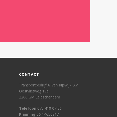
CONTACT
Transportbedrijf A. van Rijswijk B.V.
Oostvlietweg 19a
2266 GM Leidschendam
Telefoon
070-419 07 36
Planning
06-14656817