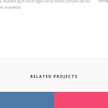
Desig
a. Nullam quis risus eget urna mollis ornare vel eu
is euismod.
RELATED PROJECTS