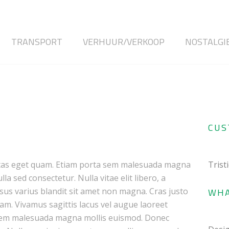
TRANSPORT
VERHUUR/VERKOOP
NOSTALGI
CUS
egestas eget quam. Etiam porta sem malesuada magna
Trist
a sed consectetur. Nulla vitae elit libero, a
us varius blandit sit amet non magna. Cras justo
WHA
quam. Vivamus sagittis lacus vel augue laoreet
 sem malesuada magna mollis euismod. Donec