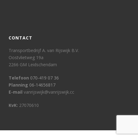
CONTACT
Transportbedrijf A. van Rijswijk B.V.
Oostvlietweg 19a
2266 GM Leidschendam
Telefoon
070-419 07 36
Planning
06-14656817
E-mail
vanrijswijk@vanrijswijk.cc
KvK:
27070610