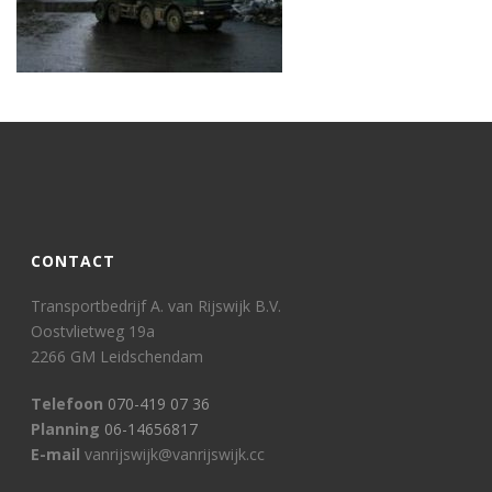
CONTACT
Transportbedrijf A. van Rijswijk B.V.
Oostvlietweg 19a
2266 GM Leidschendam
Telefoon
070-419 07 36
Planning
06-14656817
E-mail
vanrijswijk@vanrijswijk.cc